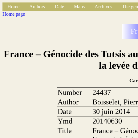
Home
Authors
Date
Maps
Archives
The gen
Home page
Fr
France – Génocide des Tutsis 
la levée 
Car
Number
24437
Author
Boisselet, Pier
Date
30 juin 2014
Ymd
20140630
Title
France – Génoc