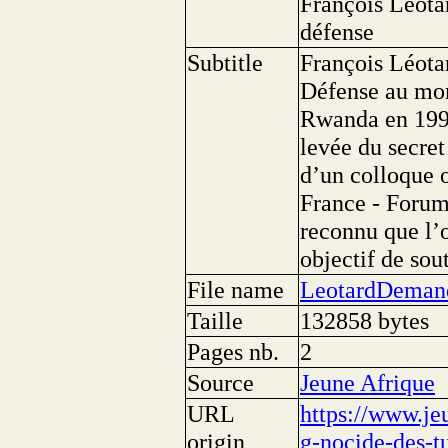
François Léota
défense
Subtitle
François Léotar
Défense au mom
Rwanda en 1994
levée du secret
d’un colloque 
France - Forum
reconnu que l’o
objectif de sou
File name
LeotardDemand
Taille
132858 bytes
Pages nb.
2
Source
Jeune Afrique
URL
https://www.je
origin
g-nocide-des-tu