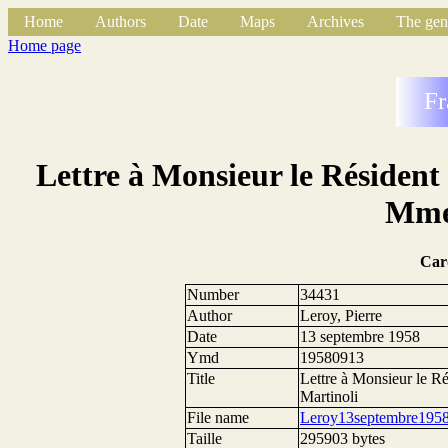
Home
Authors
Date
Maps
Archives
The gen
Home page
Fr
Lettre à Monsieur le Résident
Mme
Car
Number
34431
Author
Leroy, Pierre
Date
13 septembre 1958
Ymd
19580913
Title
Lettre à Monsieur le R
Martinoli
File name
Leroy13septembre1958
Taille
295903 bytes