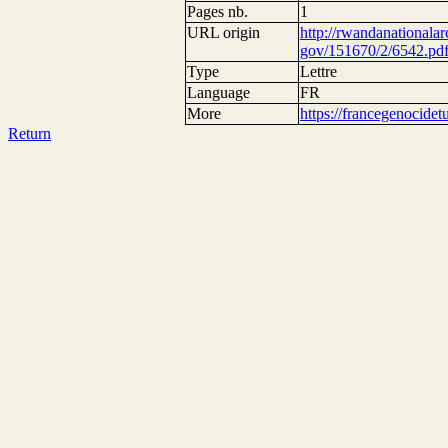
Pages nb.
1
URL origin
http://rwandanationalar
gov/151670/2/6542.pd
Type
Lettre
Language
FR
More
https://francegenocide
Return