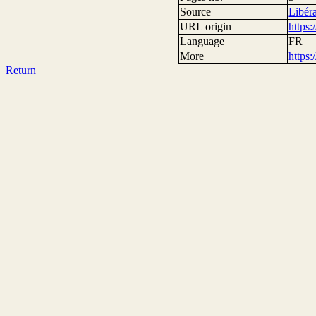
Source
Libér
URL origin
https
Language
FR
More
https
Return