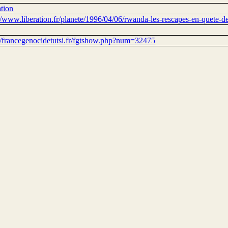
ation
://www.liberation.fr/planete/1996/04/06/rwanda-les-rescapes-en-quete-d
://francegenocidetutsi.fr/fgtshow.php?num=32475