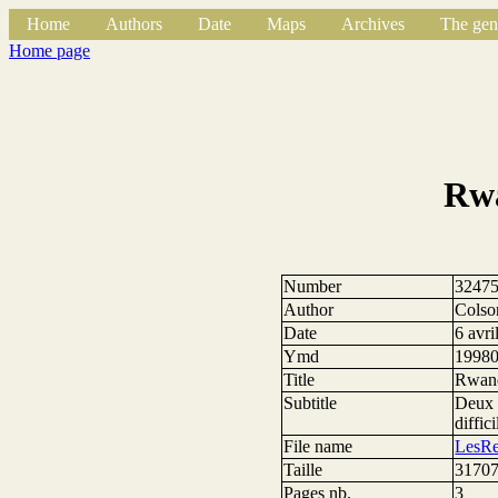
Home
Authors
Date
Maps
Archives
The gen
Home page
Rwa
Number
3247
Author
Colso
Date
6 avri
Ymd
1998
Title
Rwanda
Subtitle
Deux a
diffic
File name
LesRe
Taille
31707
Pages nb.
3