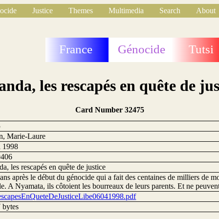
ocide
Justice
Themes
Multimedia
Search
About
France
Génocide
Tutsi
nda, les rescapés en quête de jus
Card Number 32475
5
n, Marie-Laure
l 1998
0406
, les rescapés en quête de justice
ns après le début du génocide qui a fait des centaines de milliers de mor
ile. A Nyamata, ils côtoient les bourreaux de leurs parents. Et ne peuvent
scapesEnQueteDeJusticeLibe06041998.pdf
 bytes