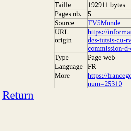
Taille
192911 bytes
Pages nb.
5
Source
TV5Monde
URL
https://inform
origin
des-tutsis-au-
commission-d-e
Type
Page web
Language
FR
More
https://franceg
num=25310
Return