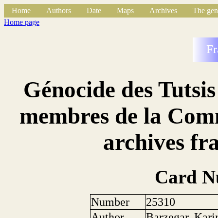
Home
Authors
Date
Maps
Archives
The gen
Home page
Fr
Génocide des Tutsis
membres de la Commi
archives fr
Card N
Number
25310
Author
Barzegar, Kari