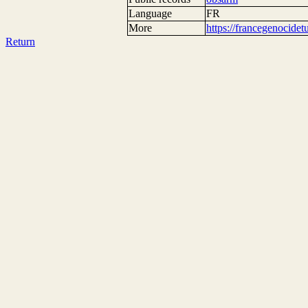
Language
FR
More
https://francegenocide
Return