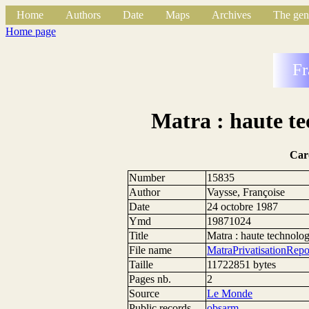
Home
Authors
Date
Maps
Archives
The gen
Home page
Fr
Matra : haute tec
Car
Number
15835
Author
Vaysse, Françoise
Date
24 octobre 1987
Ymd
19871024
Title
Matra : haute technologi
File name
MatraPrivatisationRep
Taille
11722851 bytes
Pages nb.
2
Source
Le Monde
Public records
obsarm