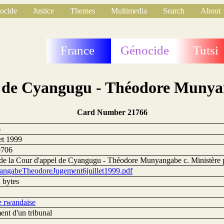
ocide
Justice
Themes
Multimedia
Search
About
France
Génocide
Tutsi
l de Cyangugu - Théodore Munyan
Card Number 21766
6
let 1999
0706
 de la Cour d'appel de Cyangugu - Théodore Munyangabe c. Ministère 
ngabeTheodoreJugement6juillet1999.pdf
 bytes
ce rwandaise
ent d'un tribunal