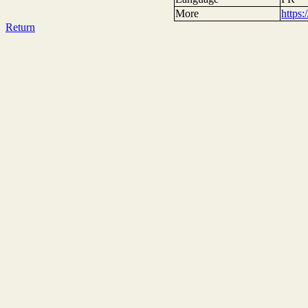
More
https
Return