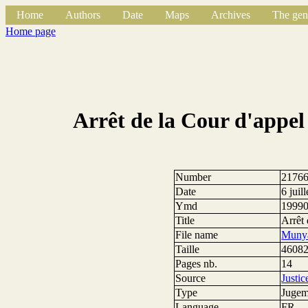
Home
Authors
Date
Maps
Archives
The gen
Home page
Arrêt de la Cour d'appe
Number
2176
Date
6 juil
Ymd
1999
Title
Arrêt
File name
Munya
Taille
46082
Pages nb.
14
Source
Justi
Type
Jugem
Language
FR