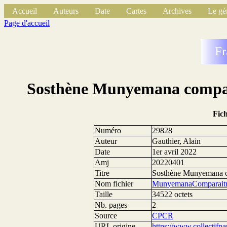
Accueil
Auteurs
Date
Cartes
Archives
Le gé
Page d'accueil
Fr
Sosthène Munyemana comparaî
Fic
Numéro
29828
Auteur
Gauthier, Alain
Date
1er avril 2022
Amj
20220401
Titre
Sosthène Munyemana com
Nom fichier
MunyemanaComparait
Taille
34522 octets
Nb. pages
2
Source
CPCR
URL origine
https://www.collectifp