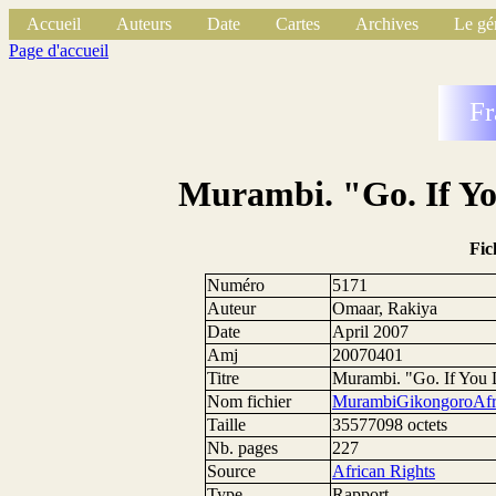
Accueil
Auteurs
Date
Cartes
Archives
Le gé
Page d'accueil
Fr
Murambi. "Go. If You
Fic
Numéro
5171
Auteur
Omaar, Rakiya
Date
April 2007
Amj
20070401
Titre
Murambi. "Go. If You D
Nom fichier
MurambiGikongoroAfr
Taille
35577098 octets
Nb. pages
227
Source
African Rights
Type
Rapport