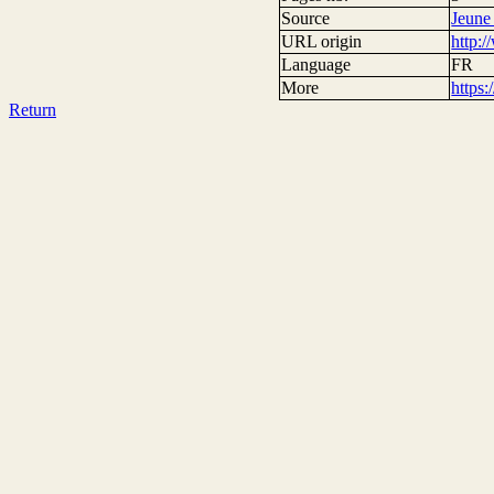
Source
Jeune
URL origin
http:
Language
FR
More
https
Return