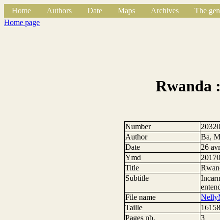
Home
Authors
Date
Maps
Archives
The gen
Home page
Rwanda : 
Number
2032
Author
Ba, M
Date
26 av
Ymd
2017
Title
Rwand
Subtitle
Incarn
entend
File name
Nelly
Taille
16158
Pages nb.
3