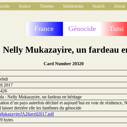
ocide
Justice
Themes
Multimedia
Search
About
France
Génocide
Tutsi
Nelly Mukazayire, un fardeau e
Card Number 20320
0
ehdi
ril 2017
0426
a : Nelly Mukazayire, un fardeau en héritage
ation d’un pays autrefois déchiré et aujourd’hui en voie de résilience,
 laisser derrière elle les fantômes du génocide
MukazayireJA26avril2017.pdf
9 bytes