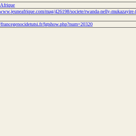
 Afrique
//www.jeuneafrique.com/mag/426198/societe/rwanda-nelly-mukazayire-f
://francegenocidetutsi.fr/fgtshow.php?num=20320