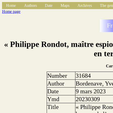
Home
Authors
Date
Maps
Archives
The gen
Home page
Fr
« Philippe Rondot, maître espi
en te
Car
Number
31684
Author
Bordenave, Yv
Date
9 mars 2023
Ymd
20230309
Title
« Philippe Rond