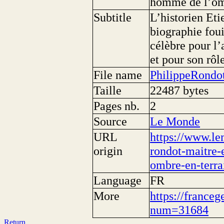
homme de l’omb
Subtitle
L’historien Et
biographie foui
célèbre pour l’
et pour son rôl
File name
PhilippeRond
Taille
22487 bytes
Pages nb.
2
Source
Le Monde
URL
https://www.le
origin
rondot-maitre-
ombre-en-terr
Language
FR
More
https://franceg
num=31684
Return