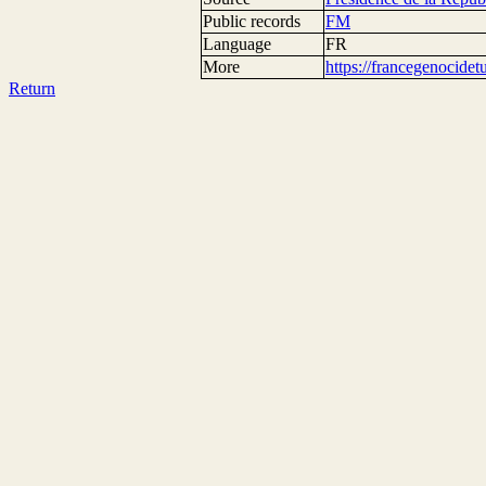
Public records
FM
Language
FR
More
https://francegenocide
Return