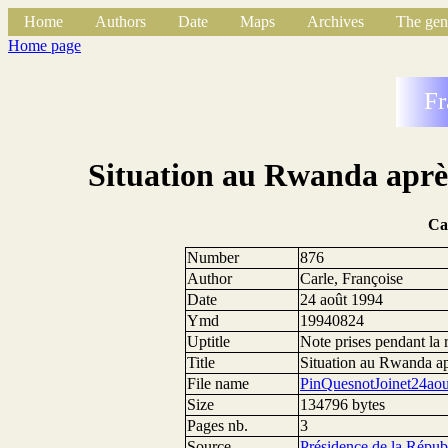
Home
Authors
Date
Maps
Archives
The gen
Home page
Fr
Situation au Rwanda après 
Ca
Number
876
Author
Carle, Françoise
Date
24 août 1994
Ymd
19940824
Uptitle
Note prises pendant la 
Title
Situation au Rwanda apr
File name
PinQuesnotJoinet24aou
Size
134796 bytes
Pages nb.
3
Source
Présidence de la Répub