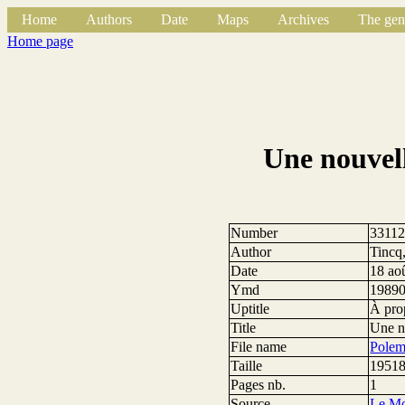
Home
Authors
Date
Maps
Archives
The gen
Home page
Une nouvell
Number
3311
Author
Tincq
Date
18 ao
Ymd
1989
Uptitle
À prop
Title
Une no
File name
Polem
Taille
19518
Pages nb.
1
Source
Le M