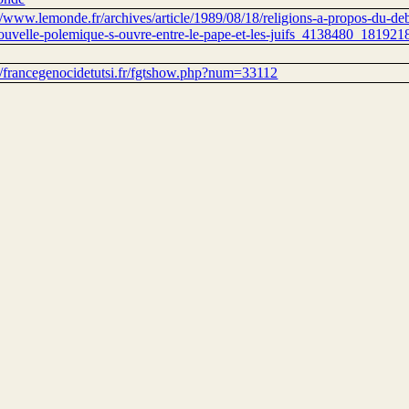
//www.lemonde.fr/archives/article/1989/08/18/religions-a-propos-du-deb
ouvelle-polemique-s-ouvre-entre-le-pape-et-les-juifs_4138480_181921
://francegenocidetutsi.fr/fgtshow.php?num=33112