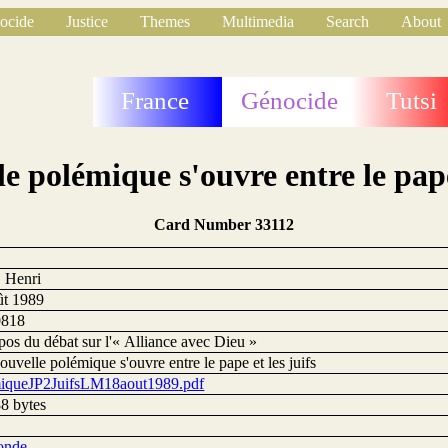
ocide
Justice
Themes
Multimedia
Search
About
France
Génocide
Tutsi
e polémique s'ouvre entre le pape 
Card Number 33112
2
, Henri
ût 1989
0818
os du débat sur l'« Alliance avec Dieu »
uvelle polémique s'ouvre entre le pape et les juifs
iqueJP2JuifsLM18aout1989.pdf
8 bytes
onde