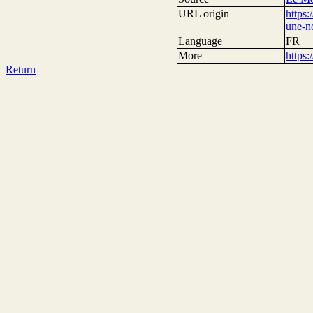
URL origin
https:
une-n
Language
FR
More
https
Return