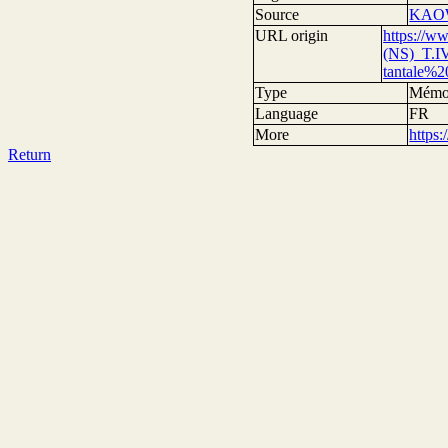
Source
KAO
URL origin
https://
(NS)_T.I
tantale%
Type
Mémo
Language
FR
More
https
Return