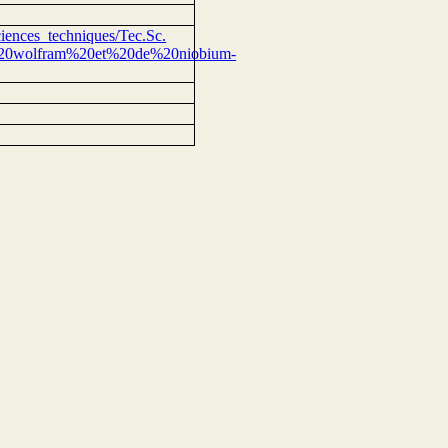
ces_techniques/Tec.Sc.
20wolfram%20et%20de%20niobium-