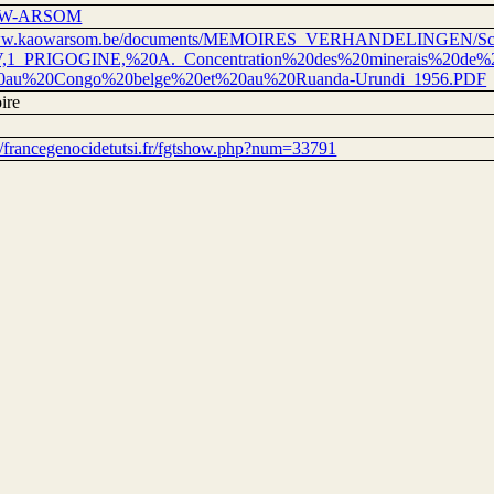
W-ARSOM
www.kaowarsom.be/documents/MEMOIRES_VERHANDELINGEN/Scien
V,1_PRIGOGINE,%20A._Concentration%20des%20minerais%20de%
20au%20Congo%20belge%20et%20au%20Ruanda-Urundi_1956.PDF
ire
://francegenocidetutsi.fr/fgtshow.php?num=33791