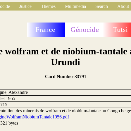
ocide
Justice
Themes
Multimedia
Search
About
France
Génocide
Tutsi
e wolfram et de niobium-tantale
Urundi
Card Number 33791
1
gine, Alexandre
llet 1955
0715
ntration des minerais de wolfram et de niobium-tantale au Congo belg
gineWolframNiobiumTantale1956.pdf
321 bytes