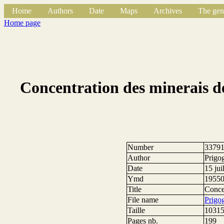
Home
Authors
Date
Maps
Archives
The gen
Home page
Concentration des minerais d
Number
3379
Author
Prigo
Date
15 jui
Ymd
1955
Title
Conce
File name
Prigo
Taille
10315
Pages nb.
199