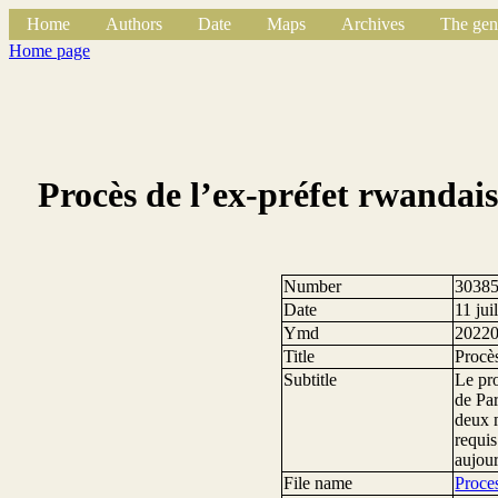
Home
Authors
Date
Maps
Archives
The gen
Home page
Procès de l’ex-préfet rwandais
Number
3038
Date
11 jui
Ymd
2022
Title
Procès
Subtitle
Le pro
de Par
deux m
requis
aujour
File name
Proce