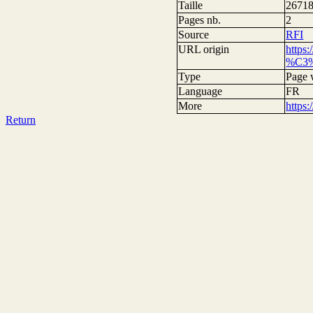
Taille
26718
Pages nb.
2
Source
RFI
URL origin
https
%C3%A
Type
Page
Language
FR
More
https
Return