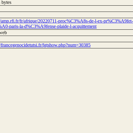
 bytes
://amp.rfi.fr/fr/afrique/20220711-proc%C3%A8s-de-l-ex-pr%C3%A9fet-
0-paris-la-d%C3%A9fense-plaide-l-acquittement
 web
://francegenocidetutsi.fr/fgtshow.php?num=30385