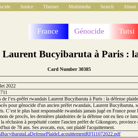
ocide
Justice
Themes
Multimedia
Search
About
France
Génocide
Tutsi
 Laurent Bucyibaruta à Paris : l
Card Number 30385
5
llet 2022
0711
 de l’ex-préfet rwandais Laurent Bucyibaruta à Paris : la défense plaid
cès pour génocide d'un ancien préfet rwandais, Laurent Bucyibaruta, se
is. C’est le plus haut responsable rwandais jamais jugé en France pour
ois de procès, les dernières plaidoiries de la défense ont eu lieu ce lund
 la réclusion à perpétuité contre l'ancien préfet de Gikongoro, provin
d'hui de 78 ans. Ses avocats, eux, ont plaidé l'acquittement.
sBucyibarutaLaDefensePlaideLacquittementRFI11072022.pdf