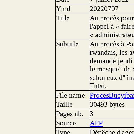
Ymd
20220707
Title
Au procès pour
l'appel à « fai
« administrateu
Subtitle
Au procès à Par
rwandais, les a
demandé jeudi à
le masque" de 
selon eux d'"in
Tutsi.
File name
ProcesBucyib
Taille
30493 bytes
Pages nb.
3
Source
AFP
Type
Dépêche d'age