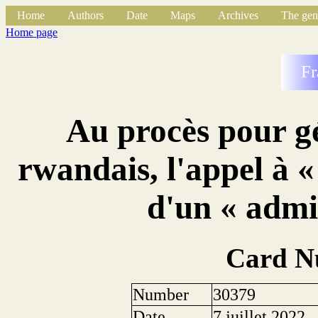
Home
Authors
Date
Maps
Archives
The gen
Home page
Fr
Au procès pour g
rwandais, l'appel à 
d'un « admi
Card N
Number
30379
Date
7 juillet 2022