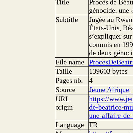
Title
Procès de Béat
génocide, une «
Subtitle
Jugée au Rwand
États-Unis, Bé
s’expliquer sur
commis en 1994.
de deux génoci
File name
ProcesDeBeatr
Taille
139603 bytes
Pages nb.
4
Source
Jeune Afrique
URL
https://www.je
origin
de-beatrice-m
une-affaire-de-
Language
FR