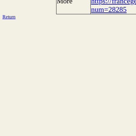
More
https://franceg
num=28285
Return