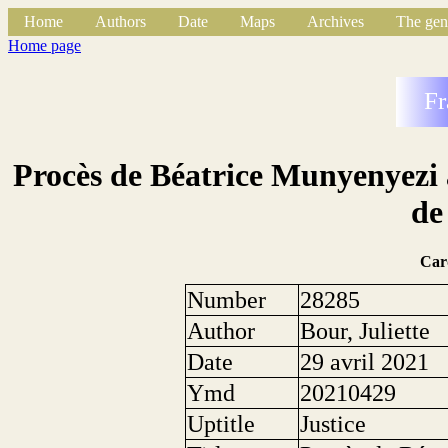
Home
Authors
Date
Maps
Archives
The gen
Home page
Fr
Procès de Béatrice Munyenyezi a
de
Car
Number
28285
Author
Bour, Juliette
Date
29 avril 2021
Ymd
20210429
Uptitle
Justice