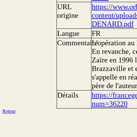
URL
https://www.or
origine
content/uploa
DENARD.pdf
Langue
FR
Commentaire
L'opération au
En revanche, c
Zaïre en 1996 l
Brazzaville et 
s'appelle en ré
père de l'auteur
Détails
https://franceg
num=36220
Retour