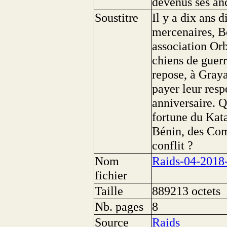
devenus ses an
Soustitre
Il y a dix ans 
mercenaires, B
association Orb
chiens de guerr
repose, à Graya
payer leur resp
anniversaire. Q
fortune du Kat
Bénin, des Com
conflit ?
Nom
Raids-04-2018
fichier
Taille
889213 octets
Nb. pages
8
Source
Raids