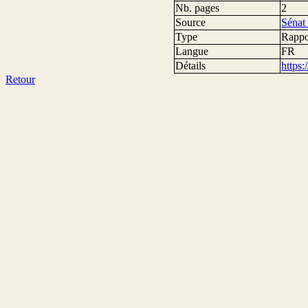
Nb. pages
2
Source
Sénat
Type
Rappo
Langue
FR
Détails
https
Retour