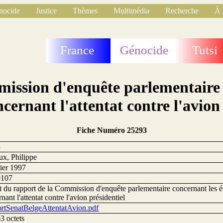
nocide
Justice
Thèmes
Multimédia
Recherche
À 
France
Génocide
Tutsi
mission d'enquête parlementaire
ernant l'attentat contre l'avion 
Fiche Numéro 25293
3
x, Philippe
vier 1997
0107
it du rapport de la Commission d'enquête parlementaire concernant le
nant l'attentat contre l'avion présidentiel
rtSenatBelgeAttentatAvion.pdf
3 octets