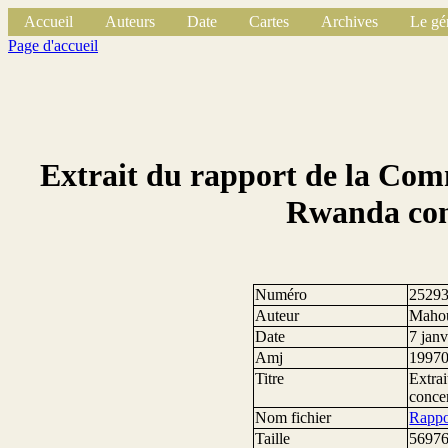
Accueil
Auteurs
Date
Cartes
Archives
Le gé
Page d'accueil
Extrait du rapport de la Com
Rwanda conc
Numéro
2529
Auteur
Mahou
Date
7 jan
Amj
1997
Titre
Extra
concer
Nom fichier
Rappo
Taille
56976