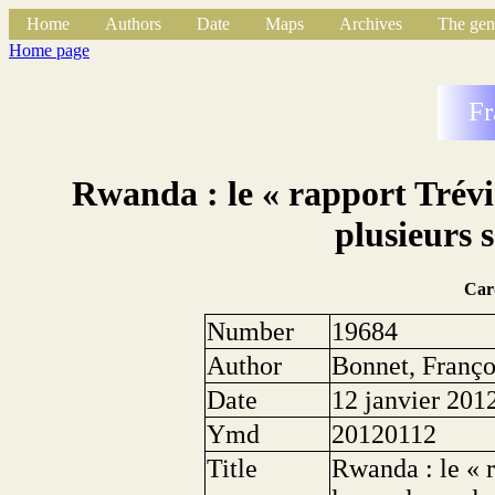
Home
Authors
Date
Maps
Archives
The gen
Home page
Fr
Rwanda : le « rapport Trévi
plusieurs 
Car
Number
19684
Author
Bonnet, Franço
Date
12 janvier 201
Ymd
20120112
Title
Rwanda : le « 