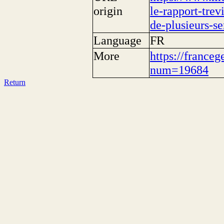
origin
le-rapport-trev
de-plusieurs-se
Language
FR
More
https://franceg
num=19684
Return