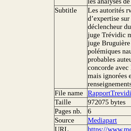
les analyses de
Subtitle
Les autorités r
d’expertise sur 
déclencheur du
juge Trévidic m
juge Bruguière 
polémiques na
probables auteu
concorde avec l
mais ignorées e
renseignements
File name
RapportTrevid
Taille
972075 bytes
Pages nb.
6
Source
Mediapart
URL
https://www.me