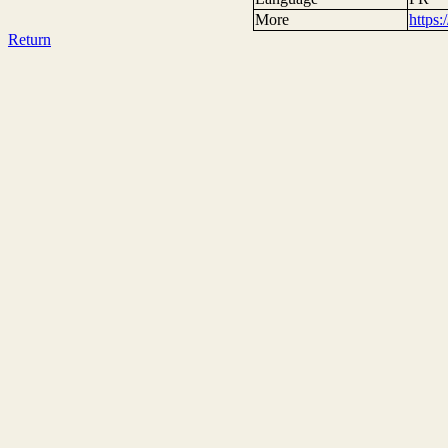
More
https
Return