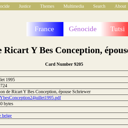
ocide
Justice
Themes
Multimedia
Search
About
France
Génocide
Tutsi
e Ricart Y Bes Conception, épous
Card Number 9205
llet 1995
0724
ion de Ricart Y Bes Conception, épouse Schriewer
tYbesConception24juillet1995.pdf
0 bytes
e belge