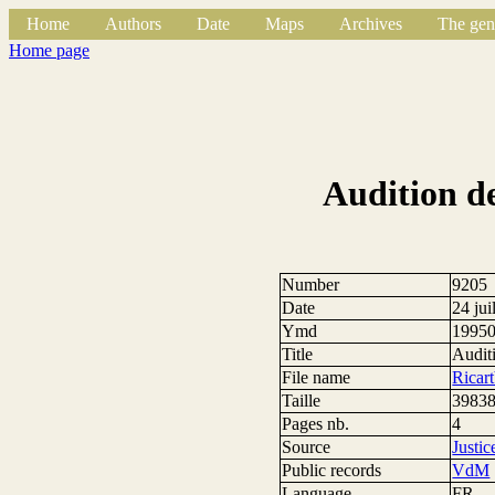
Home
Authors
Date
Maps
Archives
The gen
Home page
Audition d
Number
9205
Date
24 jui
Ymd
1995
Title
Audit
File name
Ricar
Taille
39838
Pages nb.
4
Source
Justic
Public records
VdM
Language
FR