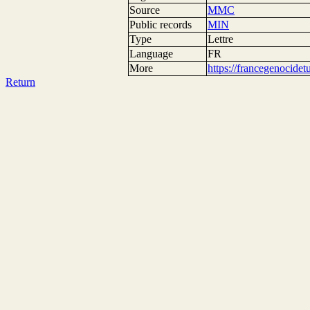
Source
MMC
Public records
MIN
Type
Lettre
Language
FR
More
https://francegenocide
Return