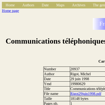
Home
Authors
Date
Maps
Archives
The gen
Home page
Fr
Communications téléphoniques
Car
Number
20937
Author
Rigot, Michel
Date
29 juin 1998
Ymd
19980629
Title
Communications téléph
File name
Rigot29juin1998.pdf
Taille
18148 bytes
Pages nb.
1