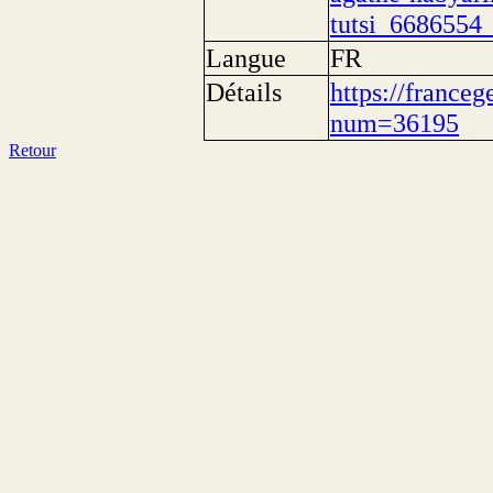
tutsi_6686554
Langue
FR
Détails
https://franceg
num=36195
Retour