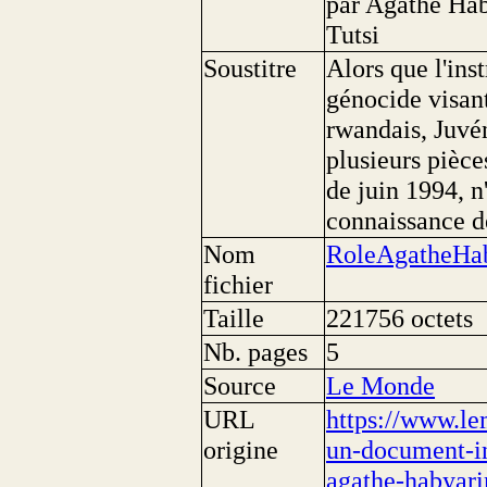
par Agathe Hab
Tutsi
Soustitre
Alors que l'ins
génocide visant
rwandais, Juvé
plusieurs pièce
de juin 1994, n
connaissance de
Nom
RoleAgatheHa
fichier
Taille
221756 octets
Nb. pages
5
Source
Le Monde
URL
https://www.le
origine
un-document-in
agathe-habyari