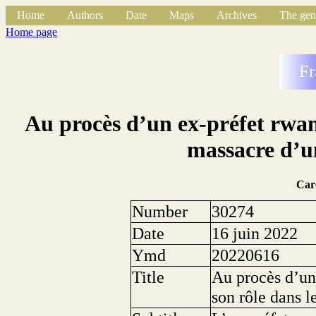
Home
Authors
Date
Maps
Archives
The gen
Home page
Fr
Au procès d’un ex-préfet rwan
massacre d’un
Car
Number
30274
Date
16 juin 2022
Ymd
20220616
Title
Au procès d’un
son rôle dans l