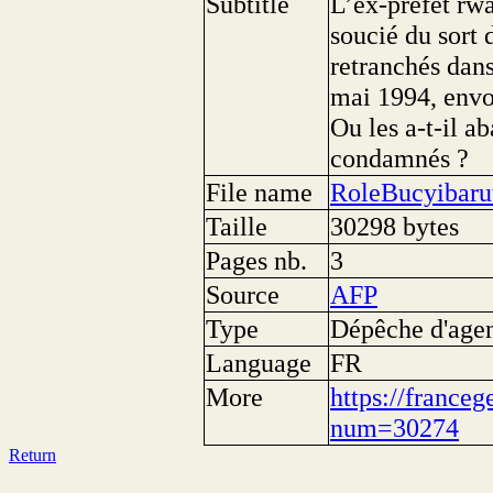
Subtitle
L’ex-préfet rwa
soucié du sort 
retranchés dan
mai 1994, envo
Ou les a-t-il a
condamnés ?
File name
RoleBucyibar
Taille
30298 bytes
Pages nb.
3
Source
AFP
Type
Dépêche d'age
Language
FR
More
https://franceg
num=30274
Return