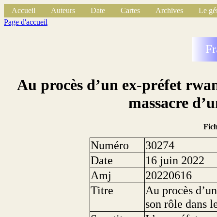
Accueil
Auteurs
Date
Cartes
Archives
Le gé
Page d'accueil
Fr
Au procès d’un ex-préfet rwan
massacre d’un
Fic
Numéro
30274
Date
16 juin 2022
Amj
20220616
Titre
Au procès d’un
son rôle dans l