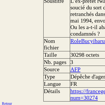
Soustitre
L’ex-préfet rwa
soucié du sort 
retranchés dan
mai 1994, envo
Ou les a-t-il a
condamnés ?
Nom
RoleBucyibar
fichier
Taille
30298 octets
Nb. pages
3
Source
AFP
Type
Dépêche d'age
Langue
FR
Détails
https://franceg
num=30274
Retour