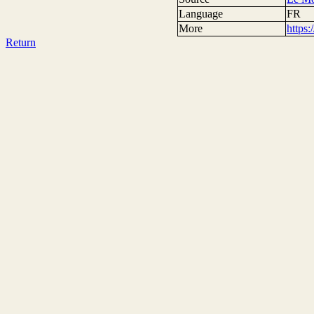
Language
FR
More
https
Return