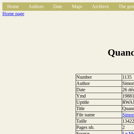
Home
Authors
Date
Maps
Archives
The gen
Home page
Quand 
Number
1135
Author
Simon
Date
26 dé
Ymd
1988
Uptitle
RWAND
Title
Quand 
File name
Simo
Taille
13422
Pages nb.
2
Source
Le M