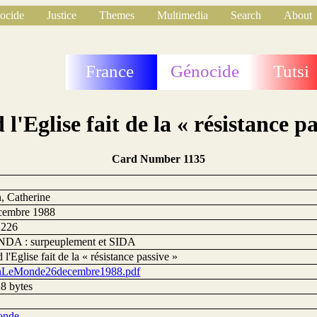
ocide
Justice
Themes
Multimedia
Search
About
France
Génocide
Tutsi
l'Eglise fait de la « résistance pa
Card Number 1135
, Catherine
cembre 1988
1226
A : surpeuplement et SIDA
l'Eglise fait de la « résistance passive »
nLeMonde26decembre1988.pdf
8 bytes
onde