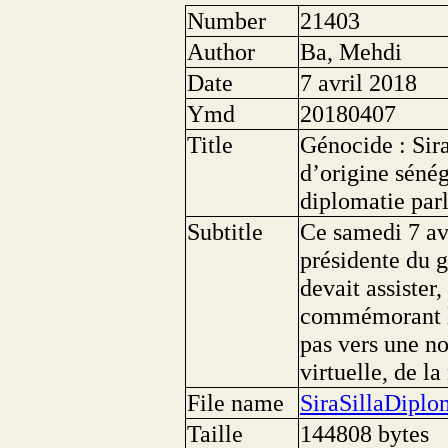
Number
21403
Author
Ba, Mehdi
Date
7 avril 2018
Ymd
20180407
Title
Génocide : Sira
d’origine sénég
diplomatie parl
Subtitle
Ce samedi 7 avr
présidente du 
devait assister,
commémorant le
pas vers une n
virtuelle, de la
File name
SiraSillaDiplo
Taille
144808 bytes