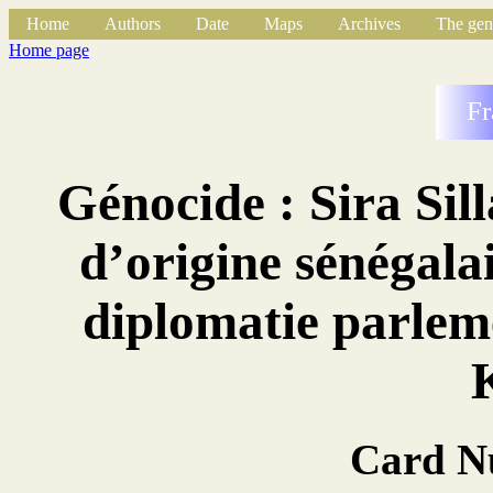
Home
Authors
Date
Maps
Archives
The gen
Home page
Fr
Génocide : Sira Sil
d’origine sénégala
diplomatie parleme
Card N