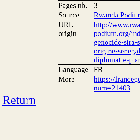
Pages nb.
3
Source
Rwanda Podiu
URL
http://www.rw
origin
podium.org/ind
genocide-sira-s
origine-senega
diplomatie-p ar
Language
FR
More
https://franceg
num=21403
Return