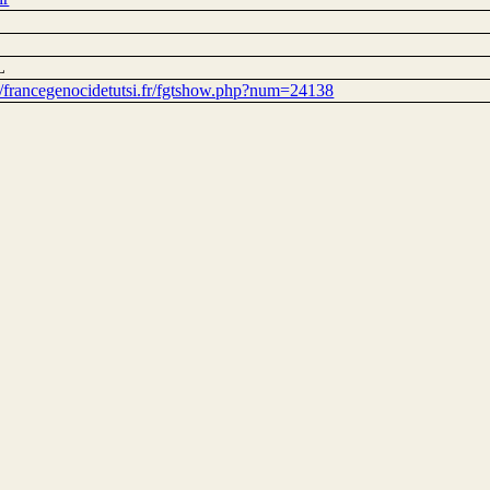
L
://francegenocidetutsi.fr/fgtshow.php?num=24138