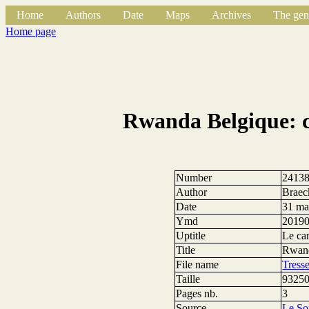
Home
Authors
Date
Maps
Archives
The gen
Home page
Rwanda Belgique: co
Number
2413
Author
Braec
Date
31 ma
Ymd
2019
Uptitle
Le ca
Title
Rwanda
File name
Tress
Taille
93250
Pages nb.
3
Source
Le So