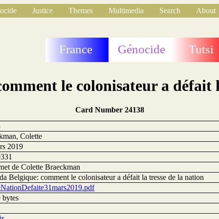
ocide
Justice
Themes
Multimedia
Search
About
France
Génocide
Tutsi
mment le colonisateur a défait la
Card Number 24138
8
kman, Colette
rs 2019
0331
rnet de Colette Braeckman
 Belgique: comment le colonisateur a défait la tresse de la nation
eNationDefaite31mars2019.pdf
 bytes
ir