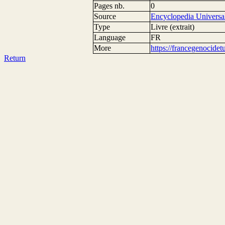
Pages nb.
0
Source
Encyclopedia Universal
Type
Livre (extrait)
Language
FR
More
https://francegenocide
Return