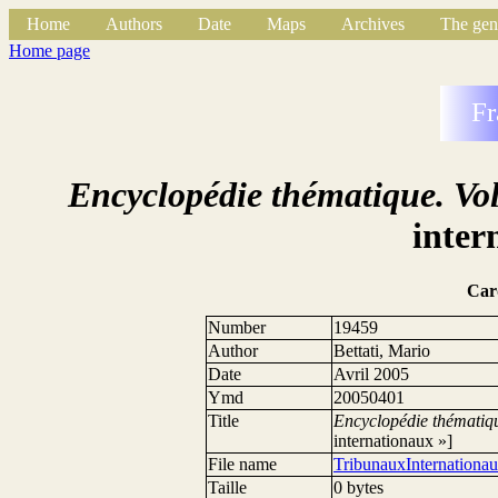
Home
Authors
Date
Maps
Archives
The gen
Home page
Fr
Encyclopédie thématique. Vol
inter
Car
Number
19459
Author
Bettati, Mario
Date
Avril 2005
Ymd
20050401
Title
Encyclopédie thématiqu
internationaux »]
File name
TribunauxInternationa
Taille
0 bytes