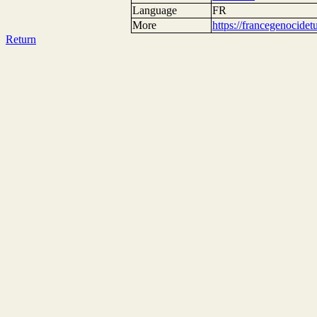
Language
FR
More
https://francegenocide
Return