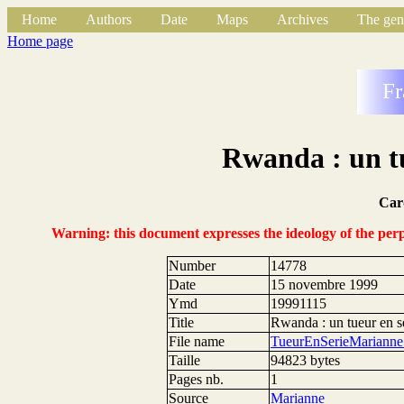
Home
Authors
Date
Maps
Archives
The gen
Home page
Fr
Rwanda : un tu
Car
Warning: this document expresses the ideology of the perpe
Number
14778
Date
15 novembre 1999
Ymd
19991115
Title
Rwanda : un tueur en sé
File name
TueurEnSerieMariann
Taille
94823 bytes
Pages nb.
1
Source
Marianne