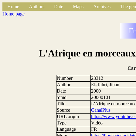
Home
Authors
Date
Maps
Archives
The gen
Home page
Fr
L'Afrique en morceaux 
Car
Number
23312
Author
El-Tahri, Jihan
Date
2000
Ymd
20000101
Title
L'Afrique en morceaux 
Source
CanalPlus
URL origin
https://www.youtube.
Type
Vidéo
Language
FR
More
https://francegenocide