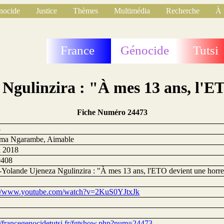
nocide
Justice
Thèmes
Multimédia
Recherche
À 
France
Génocide
Tutsi
Ngulinzira : "À mes 13 ans, l'E
Fiche Numéro 24473
3
ima Ngarambe, Aimable
l 2018
0408
-Yolande Ujeneza Ngulinzira : "À mes 13 ans, l'ETO devient une horr
://www.youtube.com/watch?v=2KuS0YJtxJk
://francegenocidetutsi.fr/fgtshow.php?num=24473