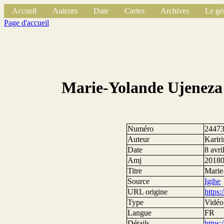
Accueil
Auteurs
Date
Cartes
Archives
Le gé
Page d'accueil
Marie-Yolande Ujeneza 
Numéro
2447
Auteur
Karir
Date
8 avri
Amj
2018
Titre
Marie
Source
Igihe
URL origine
https
Type
Vidéo
Langue
FR
Détails
https