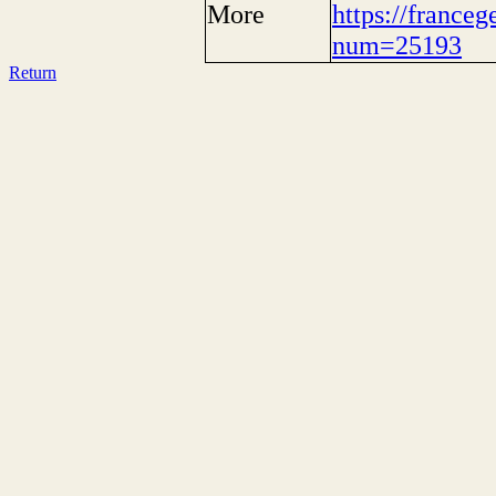
More
https://franceg
num=25193
Return