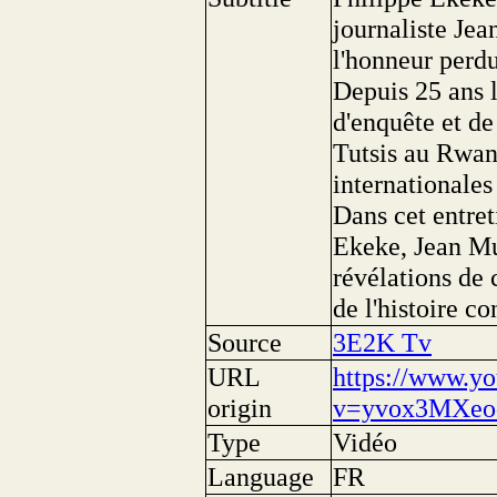
journaliste Je
l'honneur perdu
Depuis 25 ans l
d'enquête et de
Tutsis au Rwand
internationales
Dans cet entret
Ekeke, Jean Mu
révélations de 
de l'histoire c
Source
3E2K Tv
URL
https://www.y
origin
v=yvox3MXeo
Type
Vidéo
Language
FR