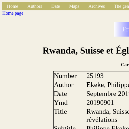
Home
Authors
Date
Maps
Archives
The gen
Home page
Fr
Rwanda, Suisse et Égli
Car
Number
25193
Author
Ekeke, Philipp
Date
Septembre 201
Ymd
20190901
Title
Rwanda, Suisse 
révélations
Subtitle
Philippe Ekeke 