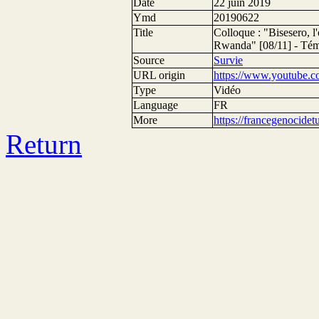
Date
22 juin 2019
Ymd
20190622
Title
Colloque : "Bisesero, l
Rwanda" [08/11] - Té
Source
Survie
URL origin
https://www.youtub
Type
Vidéo
Language
FR
More
https://francegenocide
Return