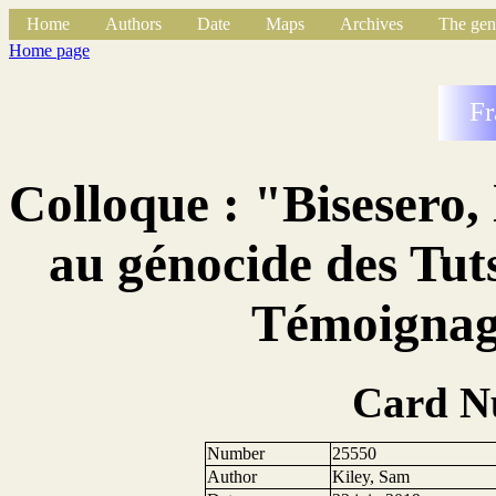
Home
Authors
Date
Maps
Archives
The gen
Home page
Fr
Colloque : "Bisesero,
au génocide des Tut
Témoignag
Card N
Number
25550
Author
Kiley, Sam