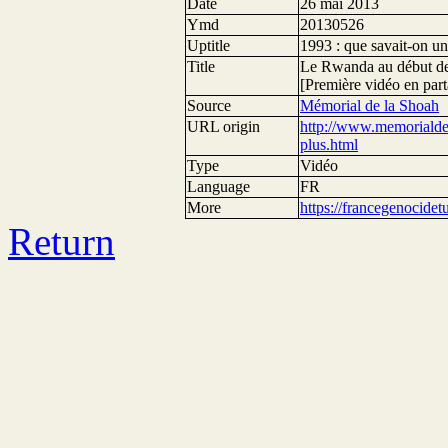
Date
26 mai 2013
Ymd
20130526
Uptitle
1993 : que savait-on un
Title
Le Rwanda au début des
[Première vidéo en part
Source
Mémorial de la Shoah
URL origin
http://www.memorialdel
plus.html
Type
Vidéo
Language
FR
More
https://francegenocide
Return