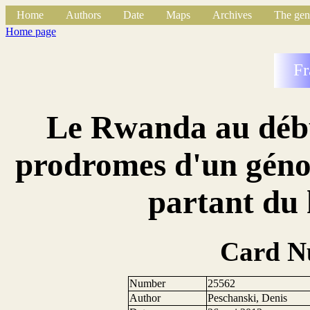
Home
Authors
Date
Maps
Archives
The gen
Home page
Fr
Le Rwanda au début
prodromes d'un génoc
partant du 
Card N
Number
25562
Author
Peschanski, Denis