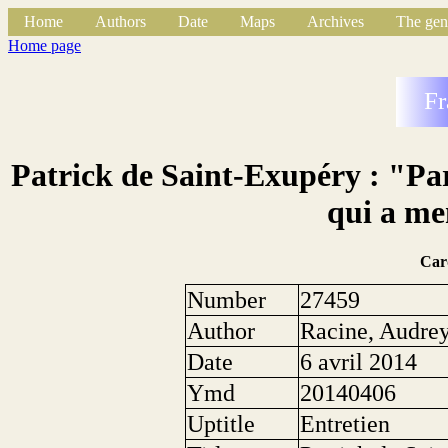
Home
Authors
Date
Maps
Archives
The gen
Home page
Fr
Patrick de Saint-Exupéry : "Par
qui a me
Car
Number
27459
Author
Racine, Audre
Date
6 avril 2014
Ymd
20140406
Uptitle
Entretien