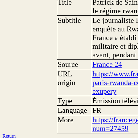
Title
Patrick de Sain
le régime rwan
Subtitle
Le journaliste 
enquête au Rwa
France a établi
militaire et di
avant, pendant 
Source
France 24
URL
https://www.fr
origin
paris-rwanda-c
exupery
Type
Émission télév
Language
FR
More
https://franceg
num=27459
Return