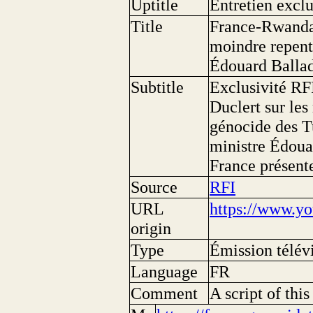
Uptitle
Entretien exclu
Title
France-Rwanda 
moindre repenta
Édouard Balla
Subtitle
Exclusivité RFI
Duclert sur les
génocide des T
ministre Édoua
France présent
Source
RFI
URL
https://www.y
origin
Type
Émission télév
Language
FR
Comment
A script of thi