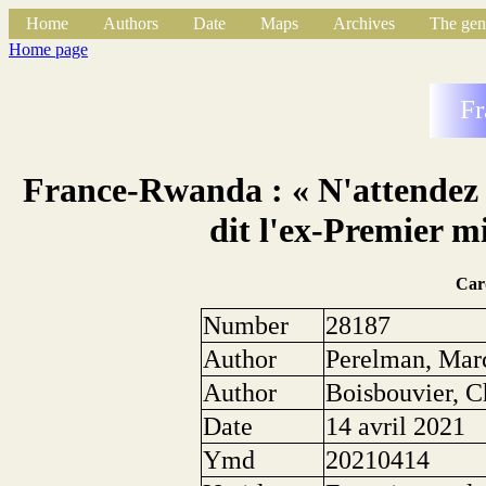
Home
Authors
Date
Maps
Archives
The gen
Home page
Fr
France-Rwanda : « N'attendez p
dit l'ex-Premier m
Car
Number
28187
Author
Perelman, Mar
Author
Boisbouvier, C
Date
14 avril 2021
Ymd
20210414