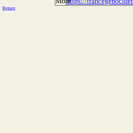
More
https://francegenocid
Return