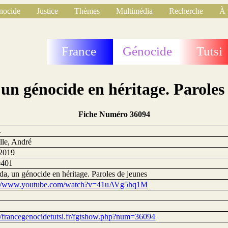
nocide
Justice
Thèmes
Multimédia
Recherche
À 
France
Génocide
Tutsi
n génocide en héritage. Paroles
Fiche Numéro 36094
4
lle, André
 2019
0401
a, un génocide en héritage. Paroles de jeunes
://www.youtube.com/watch?v=41uAVg5hq1M
://francegenocidetutsi.fr/fgtshow.php?num=36094