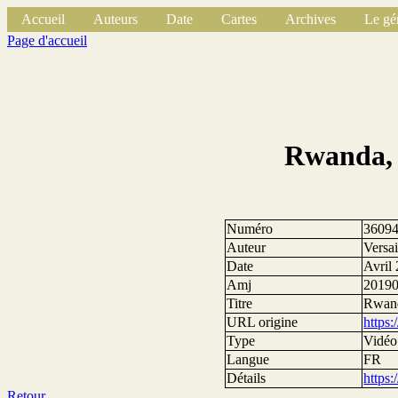
Accueil
Auteurs
Date
Cartes
Archives
Le gé
Page d'accueil
Rwanda, u
Numéro
3609
Auteur
Versai
Date
Avril
Amj
2019
Titre
Rwand
URL origine
https
Type
Vidéo
Langue
FR
Détails
https
Retour