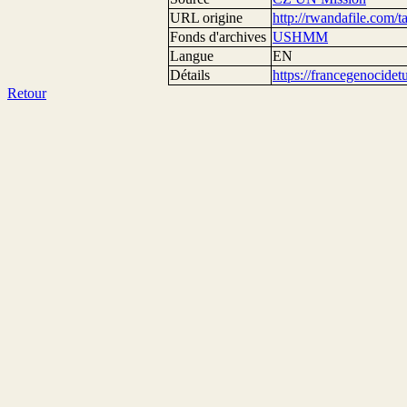
URL origine
http://rwandafile.com/t
Fonds d'archives
USHMM
Langue
EN
Détails
https://francegenocide
Retour