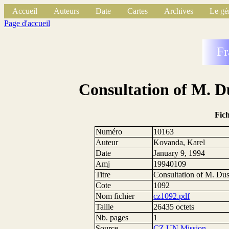
Accueil
Auteurs
Date
Cartes
Archives
Le gé
Page d'accueil
Fr
Consultation of M. D
Fic
Numéro
10163
Auteur
Kovanda, Karel
Date
January 9, 1994
Amj
19940109
Titre
Consultation of M. Du
Cote
1092
Nom fichier
cz1092.pdf
Taille
26435 octets
Nb. pages
1
Source
CZ UN Mission