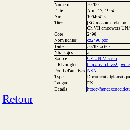
Numéro
20700
Date
April 13, 1994
Amj
19940413
Titre
[SG recommandation t
Ch VII empowers UNAMI
Cote
2498
Nom fichier
cz2498.pdf
Taille
36787 octets
Nb. pages
2
Source
CZ UN Mission
URL origine
http://nsarchive2.g
Fonds d'archives
NSA
Type
Document diplomatiqu
Langue
EN
Détails
https://francegenocide
Retour