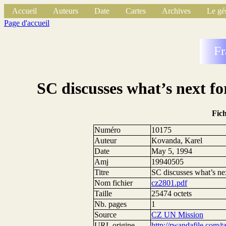
Accueil
Auteurs
Date
Cartes
Archives
Le gé
Page d'accueil
Fr
SC discusses what’s next 
Fic
Numéro
10175
Auteur
Kovanda, Karel
Date
May 5, 1994
Amj
19940505
Titre
SC discusses what’s n
Nom fichier
cz2801.pdf
Taille
25474 octets
Nb. pages
1
Source
CZ UN Mission
URL origine
http://rwandafile.com/t