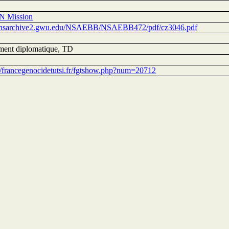
N Mission
//nsarchive2.gwu.edu/NSAEBB/NSAEBB472/pdf/cz3046.pdf
ent diplomatique, TD
://francegenocidetutsi.fr/fgtshow.php?num=20712