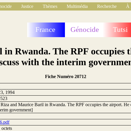
nocide
Justice
Thèmes
Multimédia
Recherche
À 
France
Génocide
Tutsi
 in Rwanda. The RPF occupies th
scuss with the interim governme
Fiche Numéro 20712
2
3, 1994
0523
l Riza and Maurice Baril in Rwanda. The RPF occupies the airport. He c
nterim government]
6.pdf
 octets