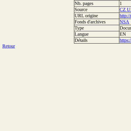
Nb. pages
1
Source
CZ U
URL origine
http:
Fonds d'archives
NSA
Type
Docum
Langue
EN
Détails
https
Retour