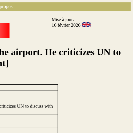
propos
Mise à jour:
16 février 2026
e airport. He criticizes UN to
nt]
riticizes UN to discuss with