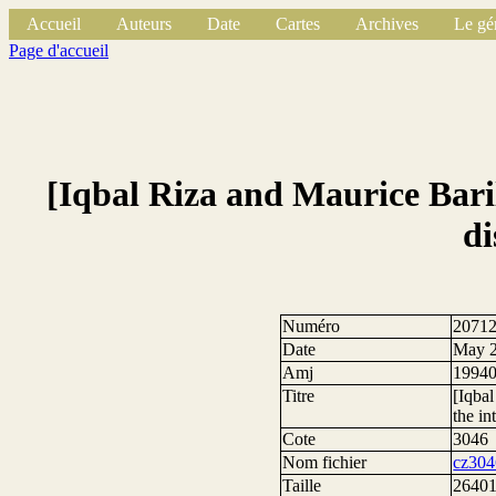
Accueil
Auteurs
Date
Cartes
Archives
Le gé
Page d'accueil
[Iqbal Riza and Maurice Baril
di
Numéro
2071
Date
May 2
Amj
1994
Titre
[Iqba
the i
Cote
3046
Nom fichier
cz304
Taille
26401