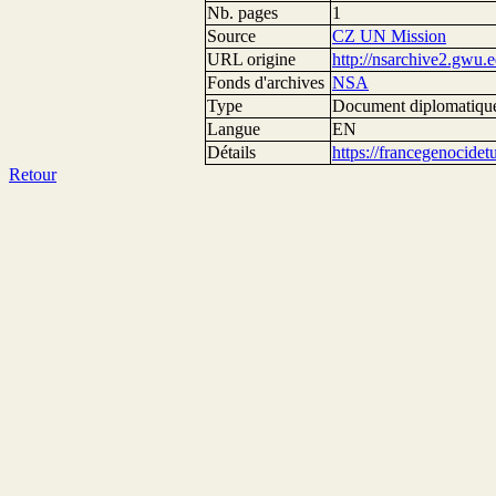
Nb. pages
1
Source
CZ UN Mission
URL origine
http://nsarchive2.g
Fonds d'archives
NSA
Type
Document diplomatiqu
Langue
EN
Détails
https://francegenocide
Retour