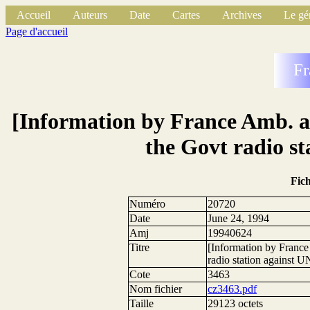
Accueil
Auteurs
Date
Cartes
Archives
Le gé
Page d'accueil
Fr
[Information by France Amb. ab
the Govt radio s
Fic
Numéro
20720
Date
June 24, 1994
Amj
19940624
Titre
[Information by France
radio station against
Cote
3463
Nom fichier
cz3463.pdf
Taille
29123 octets