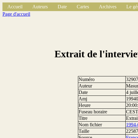
Accueil
Auteurs
Date
Cartes
Archives
Le gé
Page d'accueil
Extrait de l'interv
Numéro
3290
Auteur
Masur
Date
4 juil
Amj
1994
Heure
20:00
Fuseau horaire
CES
Titre
Extrai
Nom fichier
1994-
Taille
22587
Source
Franc