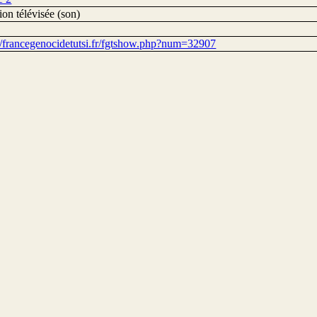
on télévisée (son)
://francegenocidetutsi.fr/fgtshow.php?num=32907