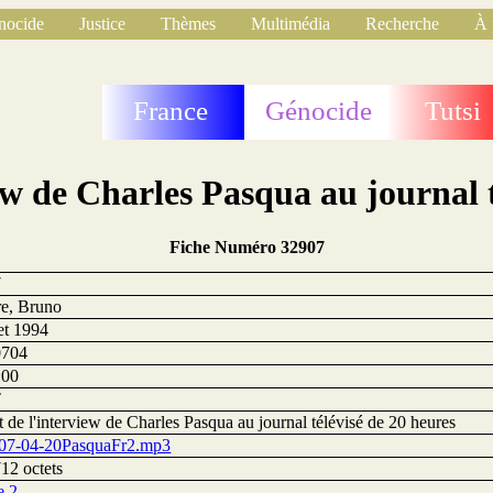
nocide
Justice
Thèmes
Multimédia
Recherche
À 
France
Génocide
Tutsi
iew de Charles Pasqua au journal t
Fiche Numéro 32907
7
e, Bruno
let 1994
0704
:00
T
t de l'interview de Charles Pasqua au journal télévisé de 20 heures
07-04-20PasquaFr2.mp3
12 octets
e 2