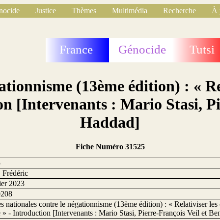
nocide
Justice
Thèmes
Multimédia
Recherche
À 
France
Génocide
Tutsi
gationnisme (13ème édition) : « Re
on [Intervenants : Mario Stasi, P
Haddad]
Fiche Numéro 31525
5
 Frédéric
ier 2023
0208
s nationales contre le négationnisme (13ème édition) : « Relativiser le
 » - Introduction [Intervenants : Mario Stasi, Pierre-François Veil et 