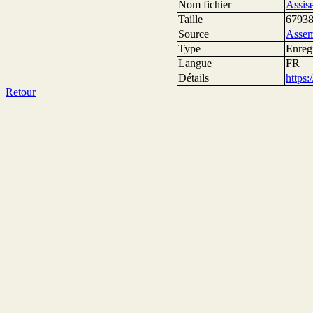
Nom fichier
Assis
Taille
67938
Source
Assem
Type
Enreg
Langue
FR
Détails
https
Retour