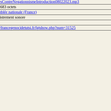
esContreNegationnismeIntroduction08022023.mp3
683 octets
blée nationale (France)
istrement sonore
://francegenocidetutsi.fr/fgtshow.php?num=31525