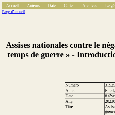
Accueil
Auteurs
Date
Cartes
Archives
Le gé
Page d'accueil
Assises nationales contre le né
temps de guerre » - Introducti
Numéro
3152
Auteur
Encel,
Date
8 févr
Amj
2023
Titre
Assise
guerre