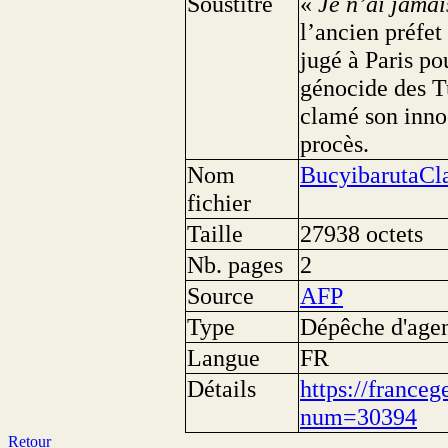
Soustitre
«
Je n’ai jamai
l’ancien préfe
jugé à Paris po
génocide des Tu
clamé son inno
procès.
Nom
BucyibarutaC
fichier
Taille
27938 octets
Nb. pages
2
Source
AFP
Type
Dépêche d'age
Langue
FR
Détails
https://franceg
num=30394
Retour