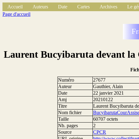
Accueil
Auteurs
Date
Cartes
Archives
Le gé
Page d'accueil
Fr
Laurent Bucyibaruta devant la C
Fic
Numéro
27677
Auteur
Gauthier, Alain
Date
22 janvier 2021
Amj
20210122
Titre
Laurent Bucyibaruta dev
Nom fichier
BucyibarutaCourAssis
Taille
60707 octets
Nb. pages
2
Source
CPCR
URL origine
http://www.collectifpar