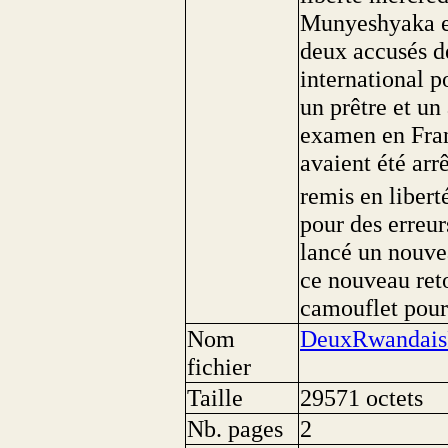
Munyeshyaka et
deux accusés d
international 
un prêtre et un
examen en Franc
avaient été arrê
remis en liberté
pour des erreu
lancé un nouvea
ce nouveau reto
camouflet pour
Nom
DeuxRwandais
fichier
Taille
29571 octets
Nb. pages
2