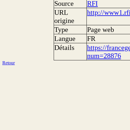
Source
RFI
URL
http://www1.rfi
origine
Type
Page web
Langue
FR
Détails
https://franceg
num=28876
Retour