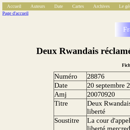
Accueil
Auteurs
Date
Cartes
Archives
Le gé
Page d'accueil
Fr
Deux Rwandais réclamés
Fic
Numéro
28876
Date
20 septembre 
Amj
20070920
Titre
Deux Rwandais 
liberté
Soustitre
La cour d'appel
liberté mercred