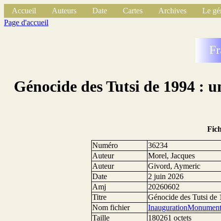
Accueil
Auteurs
Date
Cartes
Archives
Le gé
Page d'accueil
Fr
Génocide des Tutsi de 1994 : 
Fic
Numéro
36234
Auteur
Morel, Jacques
Auteur
Givord, Aymeric
Date
2 juin 2026
Amj
20260602
Titre
Génocide des Tutsi de 
Nom fichier
InaugurationMonument
Taille
180261 octets