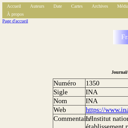
Accueil
Auteurs
Date
Cartes
Archives
Média
À propos
Page d'accueil
Fr
Journal
Numéro
1350
Sigle
INA
Nom
INA
Web
https://www.ina
Commentaire
L'Institut nati
établissement p