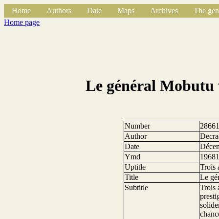
Home
Authors
Date
Maps
Archives
The gen
Home page
Le général Mobutu ve
Number
2866
Author
Decra
Date
Déce
Ymd
1968
Uptitle
Trois 
Title
Le gén
Subtitle
Trois 
presti
solide
chance