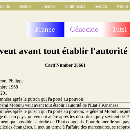
ocide
Justice
Themes
Multimedia
Search
About
France
Génocide
Tutsi
ut avant tout établir l'autorité
Card Number 28661
1
ene, Philippe
mbre 1968
1201
années après le putsch qui l'a porté au pouvoir
éral Mobutu veut avant tout établir l'autorité de l'Etat à Kinshasa
années après le putsch qui l'a porté au pouvoir, le général Mobutu aspire
ge de son pays, gravement altéré après les désordres qui y sévirent de 19
ment que possible l'autorité de l'Etat congolais. Pour donner de son p
lleries étrangères, il met un terme à l'affaire des mercenaires, se rapp