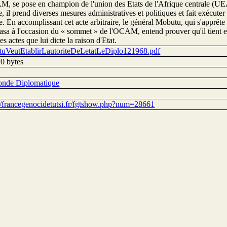
M, se pose en champion de l'union des Etats de l'Afrique centrale (UE
, il prend diverses mesures administratives et politiques et fait exécuter
. En accomplissant cet acte arbitraire, le général Mobutu, qui s'apprête à
sa à l'occasion du « sommet » de l'OCAM, entend prouver qu'il tient e
es actes que lui dicte la raison d'Etat.
uVeutEtablirLautoriteDeLetatLeDiplo121968.pdf
0 bytes
nde Diplomatique
://francegenocidetutsi.fr/fgtshow.php?num=28661