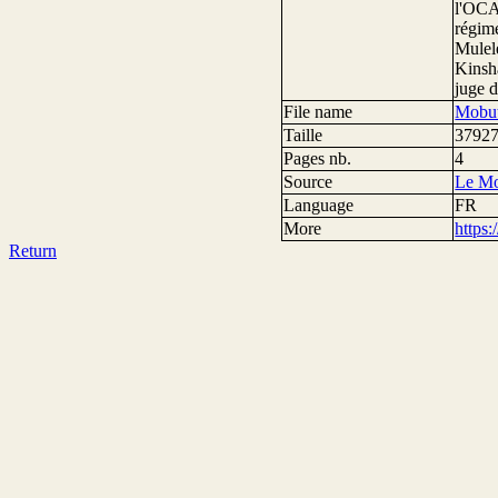
l'OCA
régime
Mulele
Kinsha
juge d
File name
Mobut
Taille
37927
Pages nb.
4
Source
Le Mo
Language
FR
More
https
Return